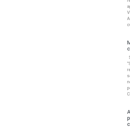
r
a
V
A
c
M
c
S
“
r
s
n
p
C
A
p
c