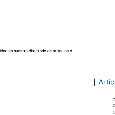
cidad en nuestro directorio de artículos o
Artíc
C
c
A