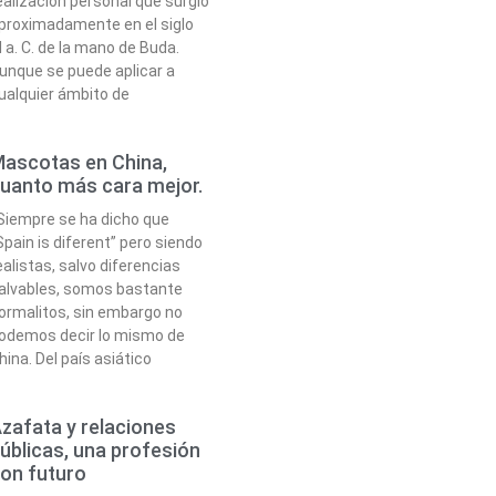
ealización personal que surgió
proximadamente en el siglo
I a. C. de la mano de Buda.
unque se puede aplicar a
ualquier ámbito de
ascotas en China,
uanto más cara mejor.
iempre se ha dicho que
Spain is diferent” pero siendo
ealistas, salvo diferencias
alvables, somos bastante
ormalitos, sin embargo no
odemos decir lo mismo de
hina. Del país asiático
zafata y relaciones
úblicas, una profesión
on futuro