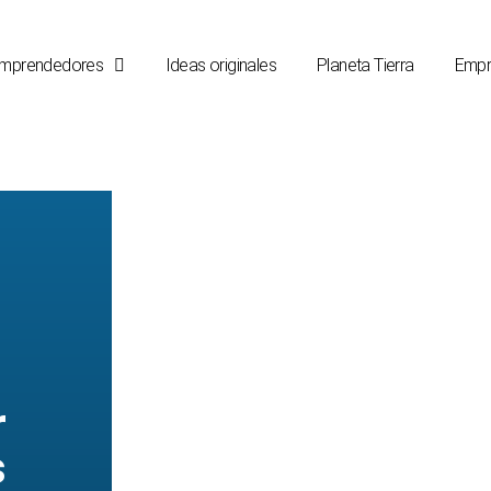
mprendedores
Ideas originales
Planeta Tierra
Empr
r
s