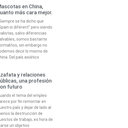
ascotas en China,
uanto más cara mejor.
iempre se ha dicho que
Spain is diferent” pero siendo
ealistas, salvo diferencias
alvables, somos bastante
ormalitos, sin embargo no
odemos decir lo mismo de
hina. Del país asiático
zafata y relaciones
úblicas, una profesión
on futuro
uando el tema del empleo
arece por fin remontar en
uestro país y dejar de lado al
enos la destrucción de
uestos de trabajo, es hora de
ijarse un objetivo