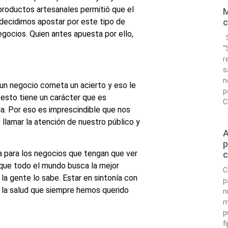
roductos artesanales permitió que el
M
 decidimos apostar por este tipo de
c
gocios. Quien antes apuesta por ello,
S
“
r
s
n
un negocio cometa un acierto y eso le
p
 esto tiene un carácter que es
C
a. Por eso es imprescindible que nos
lamar la atención de nuestro público y
A
p
 para los negocios que tengan que ver
c
 que todo el mundo busca la mejor
C
la gente lo sabe. Estar en sintonía con
p
a la salud que siempre hemos querido
n
m
p
f