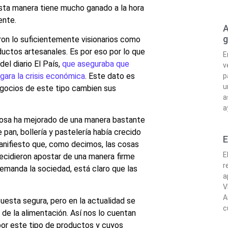
esta manera tiene mucho ganado a la hora
ente.
A
g
ron lo suficientemente visionarios como
ductos artesanales. Es por eso por lo que
E
el diario El País,
que aseguraba que
v
gara la crisis económica
. Este dato es
p
u
negocios de este tipo cambien sus
a
a
 cosa ha mejorado de una manera bastante
pan, bollería y pastelería había crecido
E
anifiesto que, como decimos, las cosas
E
cidieron apostar de una manera firme
r
emanda la sociedad, está claro que las
a
V
A
uesta segura, pero en la actualidad se
c
de la alimentación. Así nos lo cuentan
 por este tipo de productos y cuyos