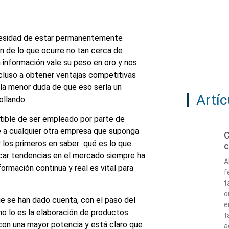
ecesidad de estar permanentemente
n de lo que ocurre no tan cerca de
 información vale su peso en oro y nos
ncluso a obtener ventajas competitivas
la menor duda de que eso sería un
Artíc
ollando.
tible de ser empleado por parte de
se a cualquier otra empresa que suponga
C
 los primeros en saber qué es lo que
c
icar tendencias en el mercado siempre ha
A
ormación continua y real es vital para
f
t
o
ue se han dado cuenta, con el paso del
e
o lo es la elaboración de productos
t
con una mayor potencia y está claro que
a