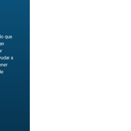
lo que
an
r
yudar a
ener
de