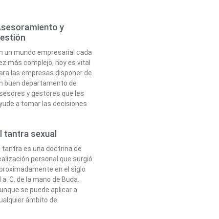
sesoramiento y
estión
n un mundo empresarial cada
ez más complejo, hoy es vital
ara las empresas disponer de
n buen departamento de
sesores y gestores que les
yude a tomar las decisiones
l tantra sexual
l tantra es una doctrina de
ealización personal que surgió
proximadamente en el siglo
I a. C. de la mano de Buda.
unque se puede aplicar a
ualquier ámbito de